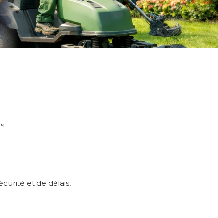
:
es
curité et de délais,